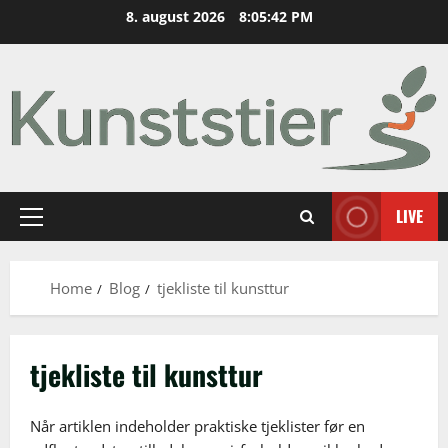
Skip
8. august 2026
8:05:43 PM
to
content
LIVE
Primary
Menu
Home
Blog
tjekliste til kunsttur
tjekliste til kunsttur
Når artiklen indeholder praktiske tjeklister før en