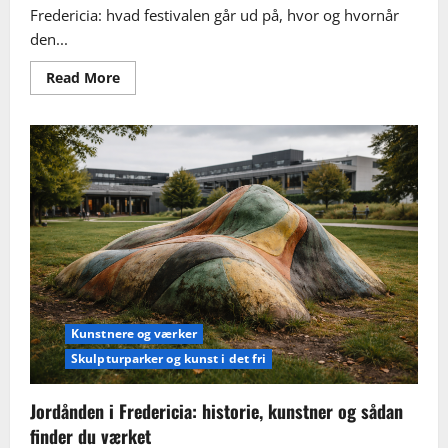
Fredericia: hvad festivalen går ud på, hvor og hvornår
den...
Read
Read More
more
about
Naturkunstfestival
i
Fredericia:
guide
til
værker,
tid
og
rute
Kunstnere og værker
Skulpturparker og kunst i det fri
Jordånden i Fredericia: historie, kunstner og sådan
finder du værket