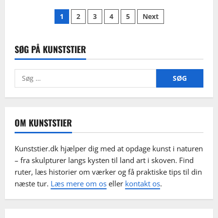
Børnevenlig
Indlægsinddeling
kunst
1
2
3
4
5
Next
i
det
fri
i
Herning:
SØG PÅ KUNSTSTIER
ruter,
varighed
og
Søg
gode
stop
efter:
OM KUNSTSTIER
Kunststier.dk hjælper dig med at opdage kunst i naturen
– fra skulpturer langs kysten til land art i skoven. Find
ruter, læs historier om værker og få praktiske tips til din
næste tur.
Læs mere om os
eller
kontakt os
.