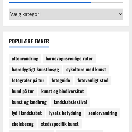
Kategorier:
find
ruter
og
temaer
POPULÆRE EMNER
aftenvandring
barnevognsvenlige ruter
bæredygtigt kunstbesøg
cykelture med kunst
fotografer på tur
fotoguide
fotovenligt sted
hund på tur
kunst og biodiversitet
kunst og landbrug
landskabsfestival
lyd i landskabet
lysets betydning
seniorvandring
skolebesøg
stedsspecifik kunst