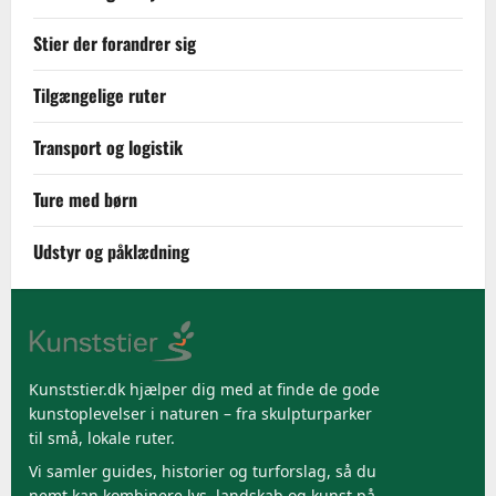
Stier der forandrer sig
Tilgængelige ruter
Transport og logistik
Ture med børn
Udstyr og påklædning
Kunststier.dk hjælper dig med at finde de gode
kunstoplevelser i naturen – fra skulpturparker
til små, lokale ruter.
Vi samler guides, historier og turforslag, så du
nemt kan kombinere lys, landskab og kunst på