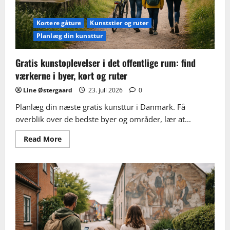
Kortere gåture
Kunststier og ruter
Planlæg din kunsttur
Gratis kunstoplevelser i det offentlige rum: find
værkerne i byer, kort og ruter
Line Østergaard
23. juli 2026
0
Planlæg din næste gratis kunsttur i Danmark. Få
overblik over de bedste byer og områder, lær at...
Read
Read More
more
about
Gratis
kunstoplevelser
i
det
offentlige
rum:
find
værkerne
i
byer,