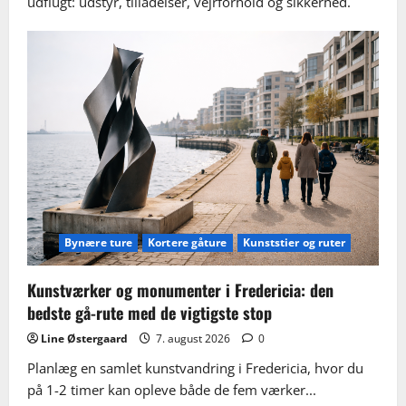
udflugt: udstyr, tilladelser, vejrforhold og sikkerhed.
Bynære ture
Kortere gåture
Kunststier og ruter
Kunstværker og monumenter i Fredericia: den
bedste gå-rute med de vigtigste stop
Line Østergaard
7. august 2026
0
Planlæg en samlet kunstvandring i Fredericia, hvor du
på 1-2 timer kan opleve både de fem værker...