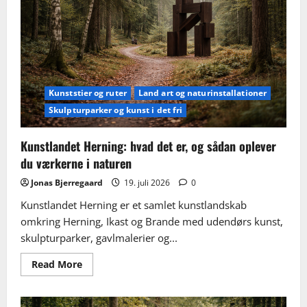
dem
(rute,
kort
og
highlights)
Kunststier og ruter
Land art og naturinstallationer
Skulpturparker og kunst i det fri
Kunstlandet Herning: hvad det er, og sådan oplever
du værkerne i naturen
Jonas Bjerregaard
19. juli 2026
0
Kunstlandet Herning er et samlet kunstlandskab
omkring Herning, Ikast og Brande med udendørs kunst,
skulpturparker, gavlmalerier og...
Read
Read More
more
about
Kunstlandet
Herning: