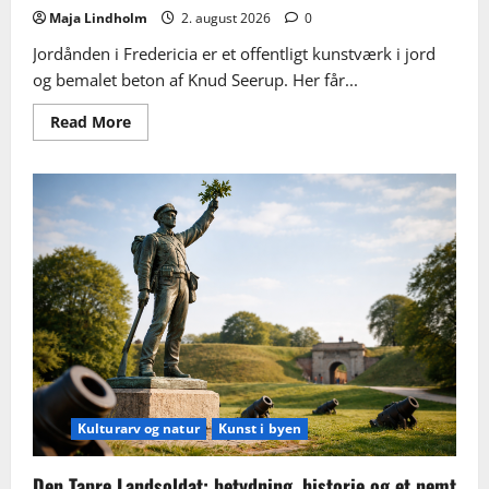
Maja Lindholm
2. august 2026
0
Jordånden i Fredericia er et offentligt kunstværk i jord
og bemalet beton af Knud Seerup. Her får...
Read
Read More
more
about
Jordånden
i
Fredericia:
historie,
kunstner
og
sådan
finder
du
værket
Kulturarv og natur
Kunst i byen
Den Tapre Landsoldat: betydning, historie og et nemt