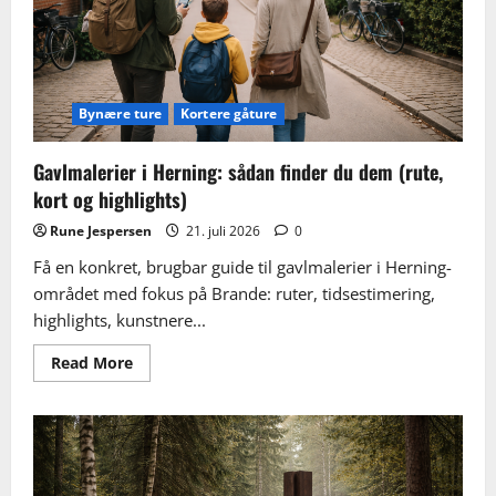
kort
og
ruter
Bynære ture
Kortere gåture
Gavlmalerier i Herning: sådan finder du dem (rute,
kort og highlights)
Rune Jespersen
21. juli 2026
0
Få en konkret, brugbar guide til gavlmalerier i Herning-
området med fokus på Brande: ruter, tidsestimering,
highlights, kunstnere...
Read
Read More
more
about
Gavlmalerier
i
Herning:
sådan
finder
du