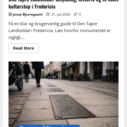
kulturstop i Fredericia
Jonas Bjerregaard
31. juli 2026
0
Få en klar og brugervenlig guide til Den Tapre
Landsoldat i Fredericia. Læs hvorfor monumentet er
vigtigt,...
Read
Read More
more
about
Den
Tapre
Landsoldat:
betydning,
historie
og
et
nemt
kulturstop
i
Fredericia