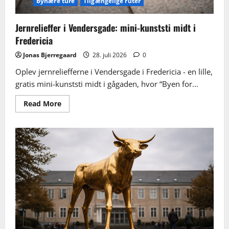
Bynære ture
Tilgængelige ruter
Jernrelieffer i Vendersgade: mini-kunststi midt i
Fredericia
Jonas Bjerregaard
28. juli 2026
0
Oplev jernreliefferne i Vendersgade i Fredericia - en lille,
gratis mini-kunststi midt i gågaden, hvor “Byen for...
Read
Read More
more
about
Jernrelieffer
i
Vendersgade:
mini-
kunststi
midt
i
Fredericia