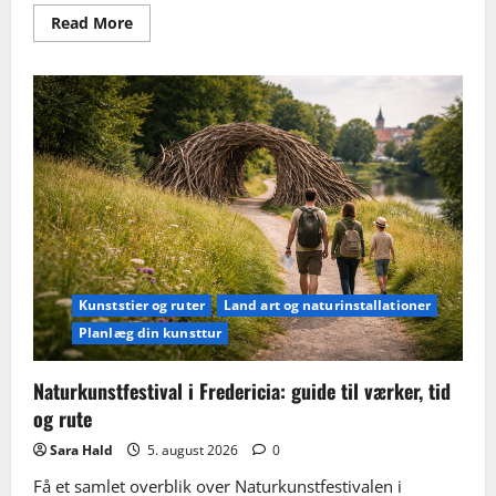
Read
Read More
more
about
Kunstværker
og
monumenter
i
Fredericia:
den
bedste
gå-
rute
med
de
vigtigste
stop
Kunststier og ruter
Land art og naturinstallationer
Planlæg din kunsttur
Naturkunstfestival i Fredericia: guide til værker, tid
og rute
Sara Hald
5. august 2026
0
Få et samlet overblik over Naturkunstfestivalen i