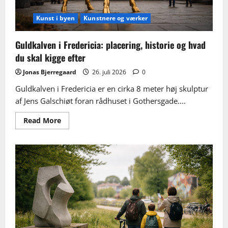
Kunst i byen
Kunstnere og værker
Guldkalven i Fredericia: placering, historie og hvad
du skal kigge efter
Jonas Bjerregaard
26. juli 2026
0
Guldkalven i Fredericia er en cirka 8 meter høj skulptur
af Jens Galschiøt foran rådhuset i Gothersgade....
Read
Read More
more
about
Guldkalven
i
Fredericia:
placering,
historie
og
hvad
du
skal
kigge
efter