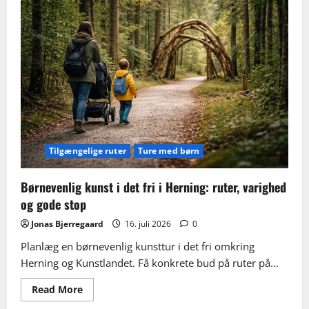
hvad
det
er,
og
sådan
oplever
du
værkerne
i
naturen
Tilgængelige ruter
Ture med børn
Børnevenlig kunst i det fri i Herning: ruter, varighed
og gode stop
Jonas Bjerregaard
16. juli 2026
0
Planlæg en børnevenlig kunsttur i det fri omkring
Herning og Kunstlandet. Få konkrete bud på ruter på...
Read
Read More
more
about