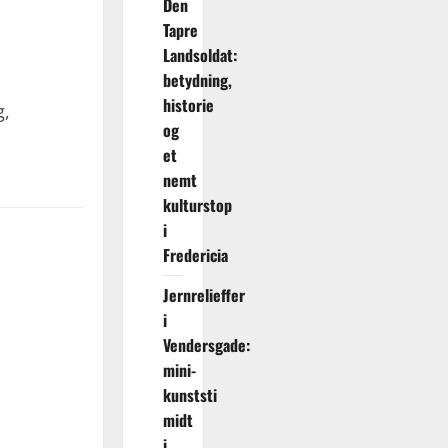
Den
Tapre
Landsoldat:
betydning,
historie
g,
og
et
nemt
kulturstop
i
Fredericia
Jernrelieffer
i
Vendersgade:
mini-
kunststi
midt
i