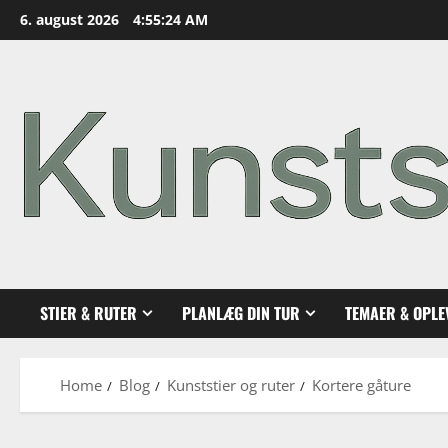
Skip
6. august 2026
4:55:26 AM
to
content
STIER & RUTER
PLANLÆG DIN TUR
TEMAER & OPLE
Home
Blog
Kunststier og ruter
Kortere gåture