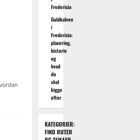
Fredericia
Guldkalven
i
Fredericia:
placering,
historie
og
hvad
du
skal
hvordan
kigge
efter
KATEGORIER:
FIND RUTER
OG TEMAER