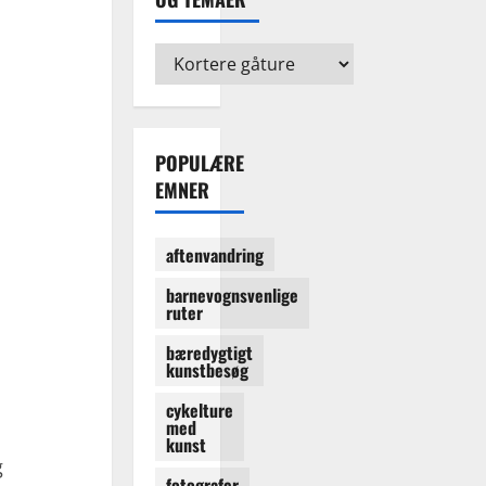
Kategorier:
find
ruter
og
temaer
POPULÆRE
EMNER
aftenvandring
barnevognsvenlige
ruter
bæredygtigt
kunstbesøg
cykelture
med
kunst
g
fotografer