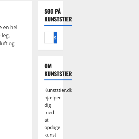
SØG PÅ
KUNSTSTIER
e en hel
 leg,
Søg
efter:
luft og
OM
KUNSTSTIER
Kunststier.dk
hjælper
dig
med
at
opdage
kunst