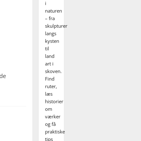
i
naturen
– fra
skulpturer
langs
kysten
til
land
art i
skoven.
nde
Find
ruter,
læs
historier
om
værker
og få
praktiske
tips