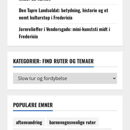
Den Tapre Landsoldat: betydning, historie og et
nemt kulturstop i Fredericia
Jernrelieffer i Vendersgade: mini-kunststi midt i
Fredericia
KATEGORIER: FIND RUTER OG TEMAER
Kategorier:
find
ruter
og
temaer
POPULÆRE EMNER
aftenvandring
barnevognsvenlige ruter