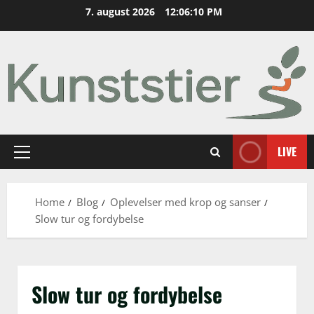
Skip
7. august 2026
12:06:12 PM
to
content
LIVE
Primary
Menu
Home
Blog
Oplevelser med krop og sanser
Slow tur og fordybelse
Slow tur og fordybelse