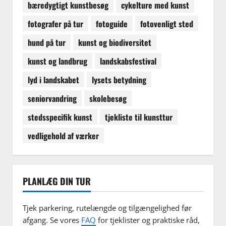
bæredygtigt kunstbesøg
cykelture med kunst
fotografer på tur
fotoguide
fotovenligt sted
hund på tur
kunst og biodiversitet
kunst og landbrug
landskabsfestival
lyd i landskabet
lysets betydning
seniorvandring
skolebesøg
stedsspecifik kunst
tjekliste til kunsttur
vedligehold af værker
PLANLÆG DIN TUR
Tjek parkering, rutelængde og tilgængelighed før
afgang. Se vores
FAQ
for tjeklister og praktiske råd,