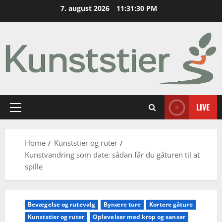
Skip
7. august 2026
11:31:32 PM
to
content
LIVE
Primary
Menu
Home
Kunststier og ruter
Kunstvandring som date: sådan får du gåturen til at
spille
Bevægelse og rutevalg
Bynære ture
Kortere gåture
Kunststier og ruter
Oplevelser med krop og sanser