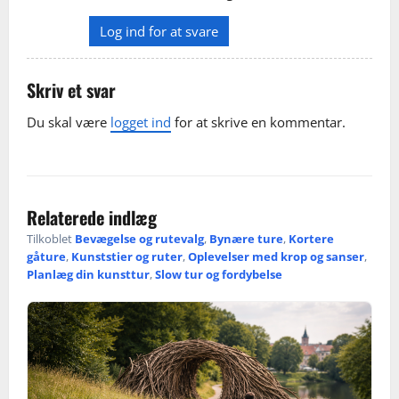
Log ind for at svare
Skriv et svar
Du skal være
logget ind
for at skrive en kommentar.
Relaterede indlæg
Tilkoblet
Bevægelse og rutevalg
,
Bynære ture
,
Kortere
gåture
,
Kunststier og ruter
,
Oplevelser med krop og sanser
,
Planlæg din kunsttur
,
Slow tur og fordybelse