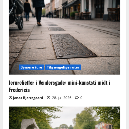
Bynære ture
Tilgængelige ruter
Jernrelieffer i Vendersgade: mini-kunststi midt i
Fredericia
Jonas Bjerregaard
28. juli 2026
0