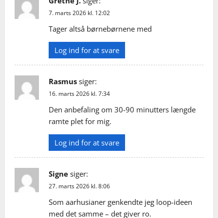
g
Grethe J.
siger:
7. marts 2026 kl. 12:02
a
Tager altså børnebørnene med
t
Log ind for at svare
i
o
Rasmus
siger:
16. marts 2026 kl. 7:34
n
Den anbefaling om 30-90 minutters længde
ramte plet for mig.
Log ind for at svare
Signe
siger:
27. marts 2026 kl. 8:06
Som aarhusianer genkendte jeg loop-ideen
med det samme – det giver ro.