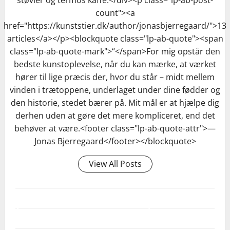
count"><a
href="https://kunststier.dk/author/jonasbjerregaard/">13
articles</a></p><blockquote class="lp-ab-quote"><span
class="lp-ab-quote-mark">“</span>For mig opstår den
bedste kunstoplevelse, når du kan mærke, at værket
hører til lige præcis der, hvor du står – midt mellem
vinden i trætoppene, underlaget under dine fødder og
den historie, stedet bærer på. Mit mål er at hjælpe dig
derhen uden at gøre det mere kompliceret, end det
behøver at være.<footer class="lp-ab-quote-attr">—
Jonas Bjerregaard</footer></blockquote>
View All Posts
HVILKE KONKRETE SAMTALESTARTERE KAN
JEG BRUGE VED HVERT KUNSTSTOP?
HVAD ER SMART AT TAGE MED PÅ EN
Start med observationer: 'Hvad lægger du mærke til
KUNSTVANDRING-DATE?
først?' eller 'Hvad tror du kunstneren har tænkt på