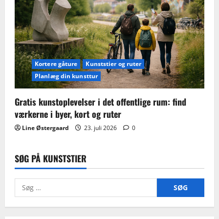
Kortere gåture
Kunststier og ruter
Planlæg din kunsttur
Gratis kunstoplevelser i det offentlige rum: find
værkerne i byer, kort og ruter
Line Østergaard
23. juli 2026
0
SØG PÅ KUNSTSTIER
Søg
efter: