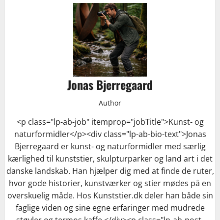
Jonas Bjerregaard
Author
<p class="lp-ab-job" itemprop="jobTitle">Kunst- og
naturformidler</p><div class="lp-ab-bio-text">Jonas
Bjerregaard er kunst- og naturformidler med særlig
kærlighed til kunststier, skulpturparker og land art i det
danske landskab. Han hjælper dig med at finde de ruter,
hvor gode historier, kunstværker og stier mødes på en
overskuelig måde. Hos Kunststier.dk deler han både sin
faglige viden og sine egne erfaringer med mudrede
støvler og termos kaffe.</div><p class="lp-ab-post-